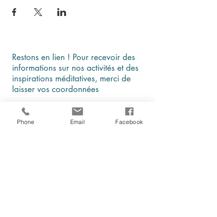
Restons en lien ! Pour recevoir des
informations sur nos activités et des
inspirations méditatives, merci de
laisser vos coordonnées
Phone
Email
Facebook
En cochant cette case, je comprends et
j'accepte que ces données soient
utilisées par Être, au présent à des fins
d'information et de communication
Je m'abonne à la newsletter