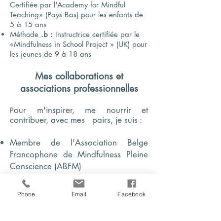
Certifiée par l'Academy for Mindful
Teaching» (Pays Bas) pour les enfants de
5 à 15 ans
Méthode
.b :
Instructrice certifiée par le
«Mindfulness in School Project » (UK) pour
les jeunes de 9 à 18 ans
Mes collaborations et
associations professionnelles
our m'inspirer, me nourrir et
P
contribuer, avec mes pairs, je suis :
Membre de l'Association Belge
Francophone de Mindfulness Pleine
Conscience (ABFM)
Membre d'
Enfance et Attention
Intervenante auprès de l'Institut Pleine
Phone
Email
Facebook
Conscience
Intervenante auprès de
Rend-Fort