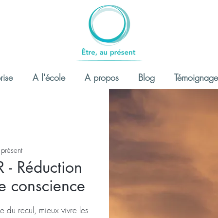
rise
A l'école
A propos
Blog
Témoignage
 présent
 - Réduction
ne conscience
 du recul, mieux vivre les