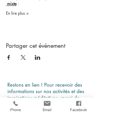
 mixte
 : 
En lire plus >
Partager cet événement
Restons en lien ! Pour recevoir des
informations sur nos activités et des
inspirations méditatives, merci de
laisser vos coordonnées
Phone
Email
Facebook