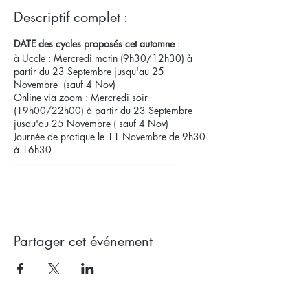
Descriptif complet :
DATE des cycles proposés cet automne
:
à Uccle : Mercredi matin (9h30/12h30) à
partir du 23 Septembre jusqu'au 25
Novembre (sauf 4 Nov)
Online via zoom : Mercredi soir
(19h00/22h00) à partir du 23 Septembre
jusqu'au 25 Novembre ( sauf 4 Nov)
Journée de pratique le 11 Novembre de 9h30
à 16h30
-------------------------------------------------------------------------------
La séance d'information est un peu comme la
séance 0 du
programme MBSR.
(Pour plus
d'infos concernant le
programme MBSR, voir
ici)
En plus de faire connaissance, elle vous
Partager cet événement
permettra de comprendre les intentions du
programme, son cadre ainsi que ses limites.
Après un moment de présentation et quelques
exercices d'illustration, un moment d'échange
sera proposé pour poser vos questions plus
spécifiques.