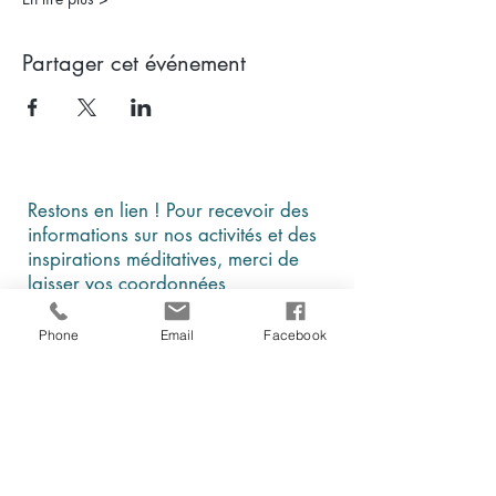
Partager cet événement
Restons en lien ! Pour recevoir des
informations sur nos activités et des
inspirations méditatives, merci de
laisser vos coordonnées
Phone
Email
Facebook
En cochant cette case, je comprends et
j'accepte que ces données soient
utilisées par Être, au présent à des fins
d'information et de communication