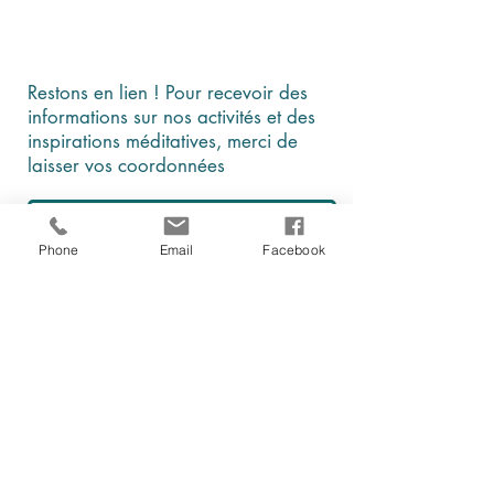
Restons en lien ! Pour recevoir des
informations sur nos activités et des
inspirations méditatives, merci de
laisser vos coordonnées
Phone
Email
Facebook
En cochant cette case, je comprends et
j'accepte que ces données soient
utilisées par Être, au présent à des fins
d'information et de communication
Je m'abonne à la newsletter