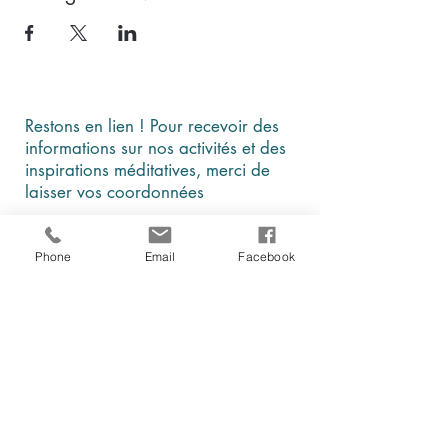
Restons en lien ! Pour recevoir des
informations sur nos activités et des
inspirations méditatives, merci de
laisser vos coordonnées
Phone
Email
Facebook
En cochant cette case, je comprends et
j'accepte que ces données soient
utilisées par Être, au présent à des fins
d'information et de communication
Je m'abonne à la newsletter