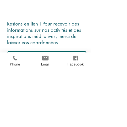
Restons en lien ! Pour recevoir des
informations sur nos activités et des
inspirations méditatives, merci de
laisser vos coordonnées
Phone
Email
Facebook
En cochant cette case, je comprends et
j'accepte que ces données soient
utilisées par Être, au présent à des fins
d'information et de communication
Je m'abonne à la newsletter