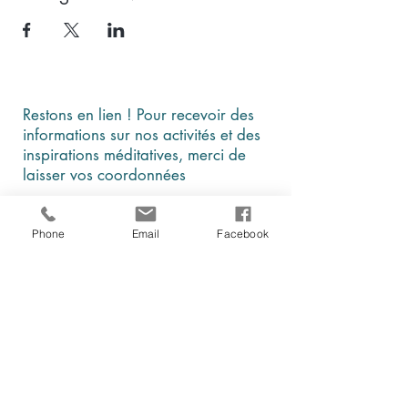
Restons en lien ! Pour recevoir des
informations sur nos activités et des
inspirations méditatives, merci de
laisser vos coordonnées
Phone
Email
Facebook
En cochant cette case, je comprends et
j'accepte que ces données soient
utilisées par Être, au présent à des fins
d'information et de communication
Je m'abonne à la newsletter