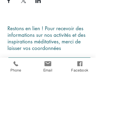
Restons en lien ! Pour recevoir des
informations sur nos activités et des
inspirations méditatives, merci de
laisser vos coordonnées
Phone
Email
Facebook
En cochant cette case, je comprends et
j'accepte que ces données soient
utilisées par Être, au présent à des fins
d'information et de communication
Je m'abonne à la newsletter