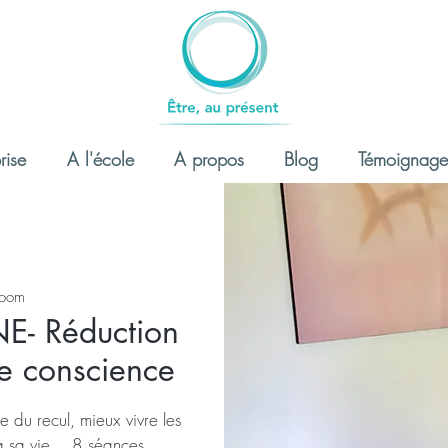
rise
A l'école
A propos
Blog
Témoignage
Zoom
E- Réduction
ne conscience
 du recul, mieux vivre les
er à sa vie… 8 séances