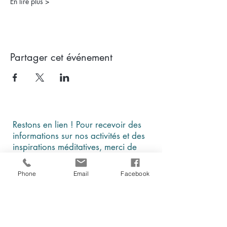
En lire plus >
Partager cet événement
Restons en lien ! Pour recevoir des
informations sur nos activités et des
inspirations méditatives, merci de
laisser vos coordonnées
Phone
Email
Facebook
En cochant cette case, je comprends et
j'accepte que ces données soient