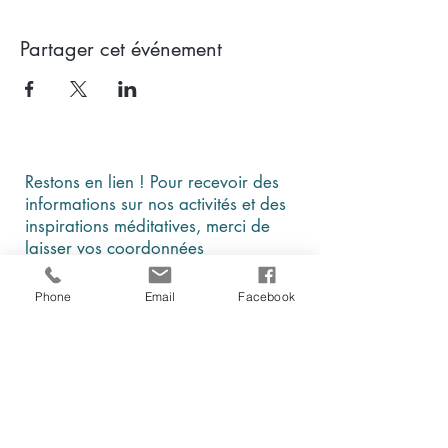
Partager cet événement
Restons en lien ! Pour recevoir des
informations sur nos activités et des
inspirations méditatives, merci de
laisser vos coordonnées
Phone
Email
Facebook
En cochant cette case, je comprends et
j'accepte que ces données soient
utilisées par Être, au présent à des fins
d'information et de communication
Je m'abonne à la newsletter