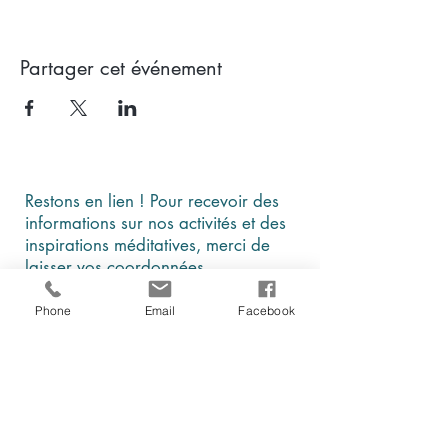
Partager cet événement
Restons en lien ! Pour recevoir des
informations sur nos activités et des
inspirations méditatives, merci de
laisser vos coordonnées
Phone
Email
Facebook
En cochant cette case, je comprends et
j'accepte que ces données soient
utilisées par Être, au présent à des fins
d'information et de communication