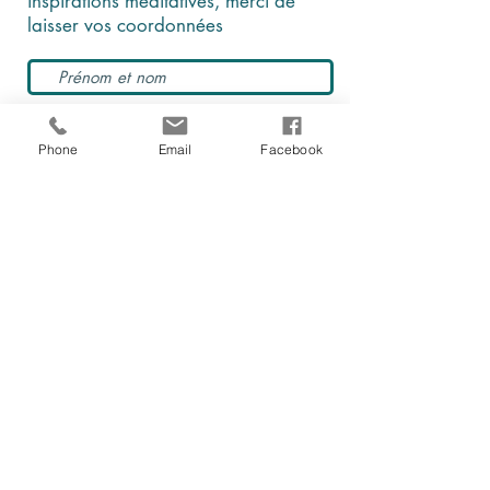
inspirations méditatives, merci de
laisser vos coordonnées
Phone
Email
Facebook
En cochant cette case, je comprends et
j'accepte que ces données soient
utilisées par Être, au présent à des fins
d'information et de communication
Je m'abonne à la newsletter