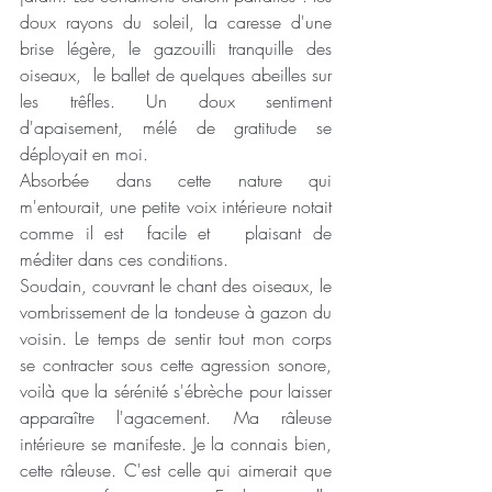
doux rayons du soleil, la caresse d'une 
brise légère, le gazouilli tranquille des 
oiseaux,  le ballet de quelques abeilles sur 
les trêfles. Un doux sentiment 
d'apaisement, mélé de gratitude se 
déployait en moi. 
Absorbée dans cette nature qui 
m'entourait, une petite voix intérieure notait 
comme il est  facile et   plaisant de 
méditer dans ces conditions.  
Soudain, couvrant le chant des oiseaux, le 
vombrissement de la tondeuse à gazon du 
voisin. Le temps de sentir tout mon corps 
se contracter sous cette agression sonore, 
voilà que la sérénité s'ébrèche pour laisser 
apparaître l'agacement. Ma râleuse 
intérieure se manifeste. Je la connais bien, 
cette râleuse. C'est celle qui aimerait que 